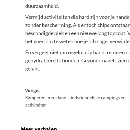
duurzaamheid.
Vermijd activiteiten die hard zijn voor je han
zonder bescherming. Als er toch chips ontstaan,
beschadigde plek en een nieuwe laag topcoat. V
het goed om te weten hoe je
bib nagel verwijd
En vergeet niet om regelmatig handcrème en na
gehydrateerd te houden. Gezonde nagels zien er
gelakt.
Bericht
Vorige:
Kamperen in zeeland: kindvriendelijke campings en
navigatie
activiteiten
Meer verhalen