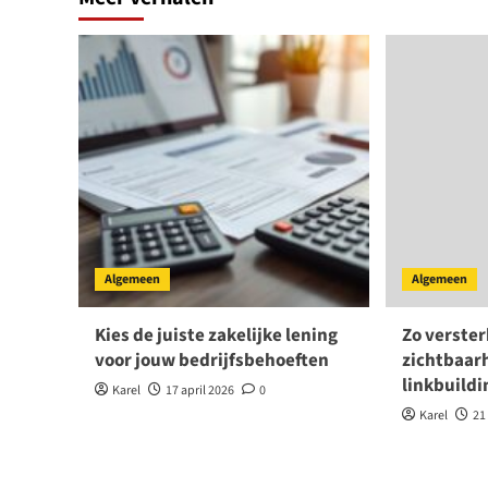
Algemeen
Algemeen
Kies de juiste zakelijke lening
Zo versterk
voor jouw bedrijfsbehoeften
zichtbaar
linkbuildi
Karel
17 april 2026
0
Karel
21