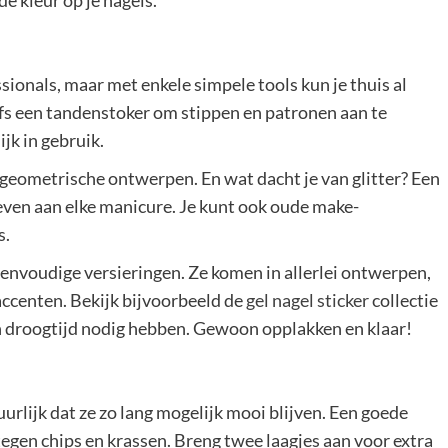
de kleur op je nagels.
ssionals, maar met enkele simpele tools kun je thuis al
elfs een tandenstoker om stippen en patronen aan te
jk in gebruik.
 geometrische ontwerpen. En wat dacht je van glitter? Een
 geven aan elke manicure. Je kunt ook oude make-
s.
 eenvoudige versieringen. Ze komen in allerlei ontwerpen,
accenten. Bekijk bijvoorbeeld de
gel nagel sticker
collectie
een droogtijd nodig hebben. Gewoon opplakken en klaar!
uurlijk dat ze zo lang mogelijk mooi blijven. Een goede
tegen chips en krassen. Breng twee laagjes aan voor extra