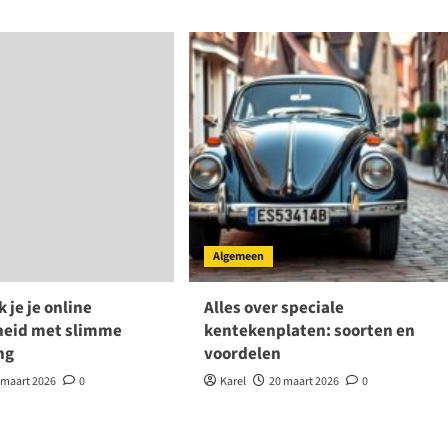
Algemeen
 je je online
Alles over speciale
heid met slimme
kentekenplaten: soorten en
ng
voordelen
 maart 2026
0
Karel
20 maart 2026
0