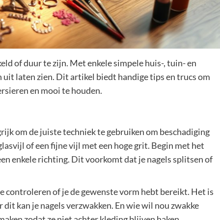
ld of duur te zijn. Met enkele simpele huis-, tuin- en
 uit laten zien. Dit artikel biedt handige tips en trucs om
versieren en mooi te houden.
ngrijk om de juiste techniek te gebruiken om beschadiging
asvijl of een fijne vijl met een hoge grit. Begin met het
een enkele richting. Dit voorkomt dat je nagels splitsen of
e controleren of je de gewenste vorm hebt bereikt. Het is
ar dit kan je nagels verzwakken. En wie wil nou zwakke
maken zodat ze niet achter kleding blijven haken.